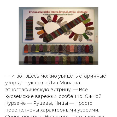
— И вот здесь можно увидеть старинные
узоры, — указала Лиа Мона на
этнографическую витрину. — Все
курземские варежки, особенно Южной
Курземе — Руцавы, Ницы — просто
переполнены характерными узорами.
Очень пестрые! Неважно — это варежки