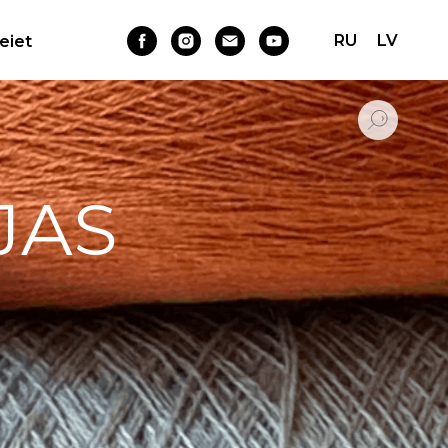
RU
LV
Ieiet
JAS