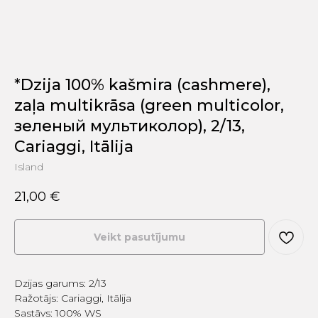
*Dzija 100% kašmira (cashmere),
zaļa multikrāsa (green multicolor,
зеленый мультиколор), 2/13,
Cariaggi, Itālija
Island
21,00
€
Veikt pasutījumu
Dzijas garums: 2/13
Ražotājs: Cariaggi, Itālija
Sastāvs: 100% WS