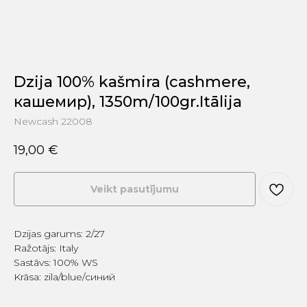
Dzija 100% kašmira (cashmere,
кашемир), 1350m/100gr.Itālija
Newcash 22008
19,00
€
Veikt pasutījumu
Dzijas garums: 2/27
Ražotājs: Italy
Sastāvs: 100% WS
Krāsa: zila/blue/синий