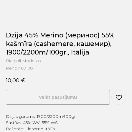
Dzija 45% Merino (меринос) 55%
kašmīra (cashemere, кашемир),
1900/2200m/100gr., Itālija
Biagioli Modesto
Renoir 60198
10,00
€
Veikt pasutījumu
Dzijas garums: 1900/2200m/100gr.
Sastāvs: 45% WV, 55% WS
Ražotājs: Linseme Itālija