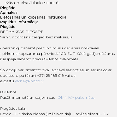
Krāsa: melna / black / черный
Piegāde
Apmaksa
Lietošanas un kopšanas instrukcija
Papildus informācija
Piegāde
BEZMAKSAS PIEGĀDE
Yarn.lv nodrošina piegādi bez maksas, ja:
- personīgi paņemt preci no mūsu galvenās noliktavas
- pirkuma kopsumma pārsniedz 100 EUR, šādā gadījumā Jums
ir iespēja saņemt preci OMNIVA pakomātā
Šo opciju var izmantot, tikai iepriekš sazinoties un sarunājot ar
operatoru pa tālruni +371 29 185 019 vai pa
e-pastu
yarn.lv@inbox.lv
OMNIVA
Pasūti internetā un saņem caur
OMNIVA pakomāts
.
Piegādes laiki:
Latvija – 1–3 darba dienas (uz lielāko daļu Latvijas pilsētu – 1–2