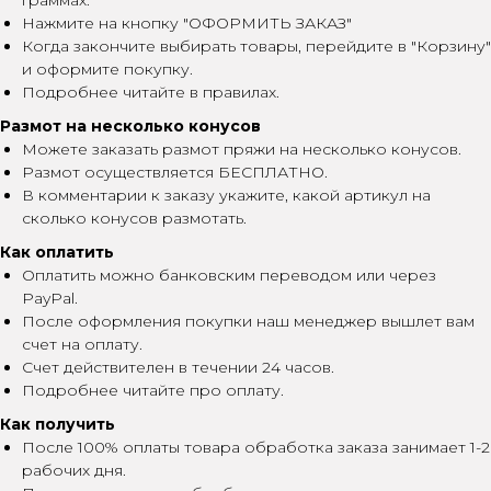
граммах.
Нажмите на кнопку "ОФОРМИТЬ ЗАКАЗ"
Когда закончите выбирать товары, перейдите в "Корзину"
и оформите покупку.
Подробнее читайте в правилах.
Размот на несколько конусов
Можете заказать размот пряжи на несколько конусов.
Размот осуществляется БЕСПЛАТНО.
В комментарии к заказу укажите, какой артикул на
сколько конусов размотать.
Как оплатить
Оплатить можно банковским переводом или через
PayPal.
После оформления покупки наш менеджер вышлет вам
счет на оплату.
Счет действителен в течении 24 часов.
Подробнее читайте про оплату.
Как получить
После 100% оплаты товара обработка заказа занимает 1-2
рабочих дня.