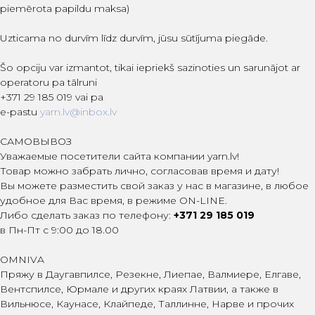
piemērota papildu maksa)
Uzticama no durvīm līdz durvīm, jūsu sūtījuma piegāde.
Šo opciju var izmantot, tikai iepriekš sazinoties un sarunājot ar
operatoru pa tālruni
+371 29 185 019 vai pa
e-pastu
yarn.lv@inbox.lv
САМОВЫВОЗ
Уважаемые посетители сайта компании yarn.lv!
Товар можно забрать лично, согласовав время и дату!
Вы можете разместить свой заказ у нас в магазине, в любое
удобное для Вас время, в режиме ON-LINE.
Либо сделать заказ по телефону:
+371 29 185 019
в Пн-Пт с 9:00 до 18.00
OMNIVA
Пряжу в Даугавпилсе, Резекне, Лиепае, Валмиере, Елгаве,
Вентспилсе, Юрмале и других краях Латвии, а также в
Вильнюсе, Каунасе, Клайпеде, Таллинне, Нарве и прочих