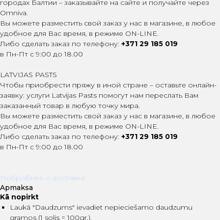
городах Балтии – заказывайте на сайте и получайте через
Omniva.
Вы можете разместить свой заказ у нас в магазине, в любое
удобное для Вас время, в режиме ON-LINE.
Либо сделать заказ по телефону:
+371 29 185 019
в Пн-Пт с 9:00 до 18.00
LATVIJAS PASTS
Чтобы приобрести пряжу в иной стране – оставьте онлайн-
заявку: услуги Latvijas Pasts помогут нам переслать Вам
заказанный товар в любую точку мира.
Вы можете разместить свой заказ у нас в магазине, в любое
удобное для Вас время, в режиме ON-LINE.
Либо сделать заказ по телефону:
+371 29 185 019
в Пн-Пт с 9:00 до 18.00
Побробнее о доставке
Apmaksa
Kā nopirkt
Laukā "Daudzums" ievadiet nepieciešamo daudzumu
gramos (1 solis = 100gr.).