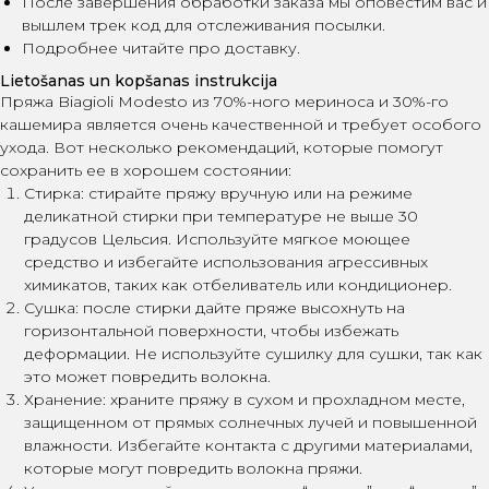
После завершения обработки заказа мы оповестим вас и
вышлем трек код для отслеживания посылки.
Подробнее читайте про доставку.
Lietošanas un kopšanas instrukcija
Пряжа Biagioli Modesto из 70%-ного мериноса и 30%-го
кашемира является очень качественной и требует особого
ухода. Вот несколько рекомендаций, которые помогут
сохранить ее в хорошем состоянии:
Стирка: стирайте пряжу вручную или на режиме
деликатной стирки при температуре не выше 30
градусов Цельсия. Используйте мягкое моющее
средство и избегайте использования агрессивных
химикатов, таких как отбеливатель или кондиционер.
Сушка: после стирки дайте пряже высохнуть на
горизонтальной поверхности, чтобы избежать
деформации. Не используйте сушилку для сушки, так как
это может повредить волокна.
Хранение: храните пряжу в сухом и прохладном месте,
защищенном от прямых солнечных лучей и повышенной
влажности. Избегайте контакта с другими материалами,
которые могут повредить волокна пряжи.