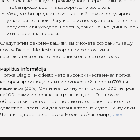
Утюжка: используйте режим утюга “шерсть” или “хлопок”,
чтобы предотвратить деформацию волокон.
Уход: чтобы продлить жизнь вашей пряжи, регулярно
ухаживайте за ней. Регулярно используйте специальные
средства для ухода за шерстью, такие как кондиционеры
или спреи для шерсти.
Следуя этим рекомендациям, вы сможете сохранить вашу
пряжу Biagioli Modesto в хорошем состоянии и
наслаждаться ее использованием еще долгое время.
Papildus informācija
Пряжа Biagioli Modesto - это высококачественная пряжа,
которая производится из мериносовой шерсти (70%) и
кашемира (30%). Она имеет длину нити около 1300 метров
на 100 грамм и окрашена в разные цвета. Эта пряжа
обладает мягкостью, прочностью и долговечностью, что
делает ее идеальной для вязания теплых и уютных изделий.
Читать подробнее о пряже Меринос/Кашемир
далее