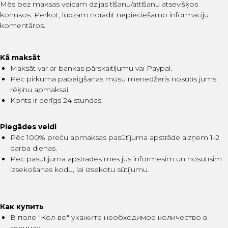
Mēs bez maksas veicam dzijas tīšanu/attīšanu atsevišķos
konusos. Pērkot, lūdzam norādīt nepieciešamo informāciju
komentāros.
Kā maksāt
Maksāt var ar bankas pārskaitījumu vai Paypal.
Pēc pirkuma pabeigšanas mūsu menedžeris nosūtīs jums
rēķinu apmaksai.
Konts ir derīgs 24 stundas.
Piegādes veidi
Pēc 100% preču apmaksas pasūtījuma apstrāde aizņem 1-2
darba dienas.
Pēc pasūtījuma apstrādes mēs jūs informēsim un nosūtīsim
izsekošanas kodu, lai izsekotu sūtījumu.
Как купить
В поле "Кол-во" укажите необходимое количество в