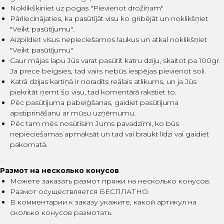
Noklikšķiniet uz pogas "Pievienot drožiņam"
Pārliecinājaties, ka pasūtījāt visu ko gribējāt un noklikšņiet
"Veikt pasūtījumu".
Aizpildiet visus nepieciešamos laukus un atkal noklikšņiet
"Veikt pasūtījumu"
Caur mājas lapu Jūs varat pasūtīt katru dziju, skaitot pa 100gr.
Ja prece beigsies, tad vairs nebūs iespējas pievienot soli.
Katrā dzijas kartiņā ir noradīts reālais atlikums, un ja Jūs
piekritāt ņemt šo visu, tad komentārā rakstiet to.
Pēc pasūtījuma pabeiģšanas, gaidiet pasūtījuma
apstiprināšanu ar mūsu uzņēmumu.
Pēc tam mēs nosūtīsim Jums pavadzīmi, ko būs
nepieciešamas apmaksāt un tad vai braukt līdzi vai gaidiet
pakomatā.
Размот на несколько конусов
Можете заказать размот пряжи на несколько конусов.
Размот осуществляется БЕСПЛАТНО.
В комментарии к заказу укажите, какой артикул на
сколько конусов размотать.