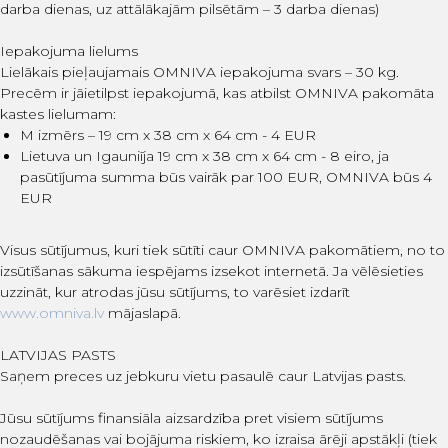
darba dienas, uz attālākajām pilsētām – 3 darba dienas)
Iepakojuma lielums
Lielākais pieļaujamais OMNIVA iepakojuma svars – 30 kg.
Precēm ir jāietilpst iepakojumā, kas atbilst OMNIVA pakomāta
kastes lielumam:
M izmērs – 19 cm x 38 cm x 64 cm - 4 EUR
Lietuva un Igauniīja 19 cm x 38 cm x 64 cm - 8 eiro, ja
pasūtījuma summa būs vairāk par 100 EUR, OMNIVA būs 4
EUR
Visus sūtījumus, kuri tiek sūtīti caur OMNIVA pakomātiem, no to
izsūtīšanas sākuma iespējams izsekot internetā. Ja vēlēsieties
uzzināt, kur atrodas jūsu sūtījums, to varēsiet izdarīt
www.omniva.lv
mājaslapā.
LATVIJAS PASTS
Saņem preces uz jebkuru vietu pasaulē caur Latvijas pasts.
Jūsu sūtījums finansiāla aizsardzība pret visiem sūtījums
nozaudēšanas vai bojājuma riskiem, ko izraisa ārēji apstākļi (tiek