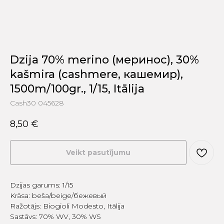
Dzija 70% merino (меринос), 30%
kašmira (cashmere, кашемир),
1500m/100gr., 1/15, Itālija
Cash30 045628
8,50
€
Veikt pasutījumu
Dzijas garums: 1/15
Krāsa: beša/beige/бежевый
Ražotājs: Biogioli Modesto, Itālija
Sastāvs: 70% WV, 30% WS