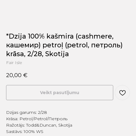
*Dzija 100% kašmira (cashmere,
кашемир) petroļ (petrol, петроль)
krāsa, 2/28, Skotija
Fair Isle
20,00
€
Veikt pasutījumu
Dzijas garums: 2/28
Krāsa: Petroļ/Petrol/Петроль
Ražotājs: Todd&Duncan, Skotija
Sastāvs: 100% WS