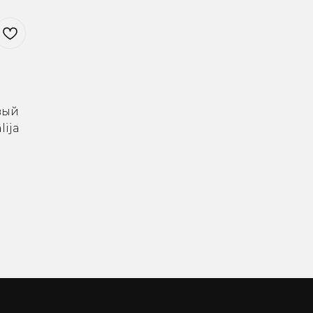
вый
lija