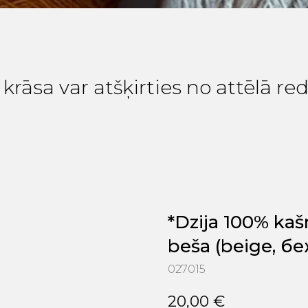
krāsa var atšķirties no attēlā r
*Dzija 100% ka
beša (beige, беж
027015
20,00
€