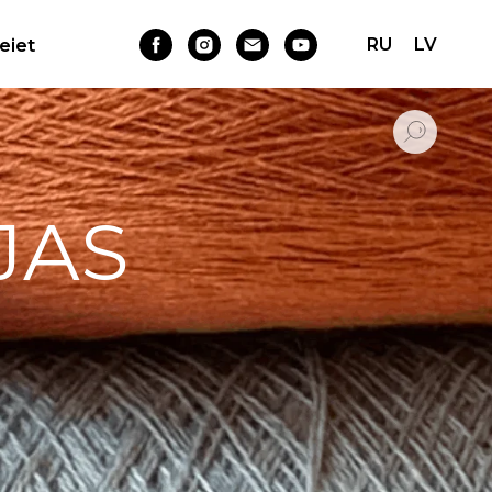
RU
LV
Ieiet
JAS