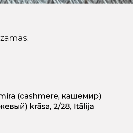
edzamās.
šmira (cashmere, кашемир)
евый) krāsa, 2/28, Itālija