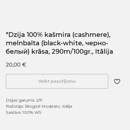
*Dzija 100% kašmira (cashmere),
melnbalta (black-white, черно-
белый) krāsa, 290m/100gr., Itālija
20,00
€
Veikt pasutījumu
Dzijas garums: 2/11
Ražotājs: Biogioli Modesto, Itālija
Sastāvs: 100% WS