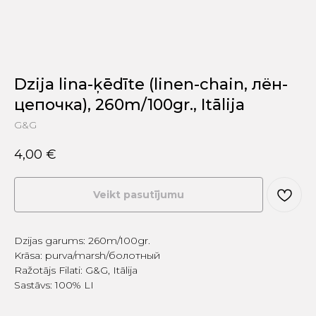
Dzija lina-ķēdīte (linen-chain, лён-
цепочка), 260m/100gr., Itālija
G&G
4,00
€
Veikt pasutījumu
Dzijas garums: 260m/100gr.
Krāsa: purva/marsh/болотный
Ražotājs Filati: G&G, Itālija
Sastāvs: 100% LI