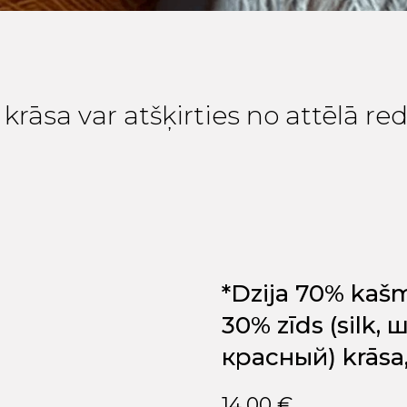
krāsa var atšķirties no attēlā r
*Dzija 70% kaš
30% zīds (silk, 
красный) krāsa, 
14,00
€