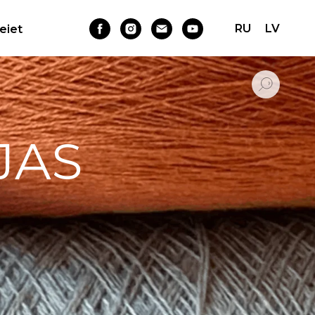
RU
LV
Ieiet
JAS