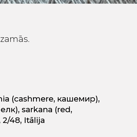
edzamās.
mia (cashmere, кашемир),
шелк), sarkana (red,
2/48, Itālija