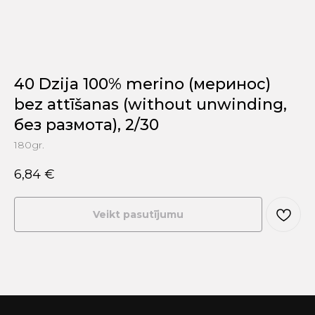
40 Dzija 100% merino (меринос)
bez attīšanas (without unwinding,
без размота), 2/30
180gr.
6,84
€
Veikt pasutījumu