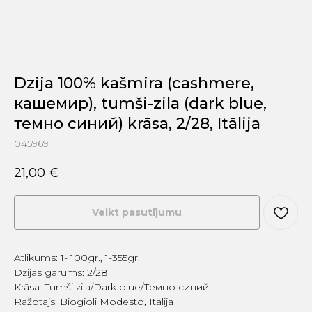
Dzija 100% kašmira (cashmere,
кашемир), tumši-zila (dark blue,
темно синий) krāsa, 2/28, Itālija
045969
21,00
€
Veikt pasutījumu
Atlikums: 1- 100gr., 1-355gr.
Dzijas garums: 2/28
Krāsa: Tumši zila/Dark blue/Темно синий
Ražotājs: Biogioli Modesto, Itālija