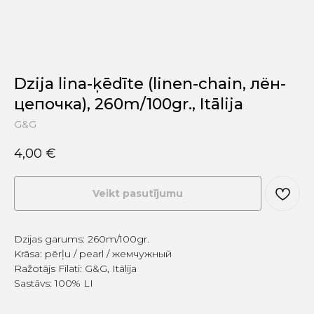
Dzija lina-ķēdīte (linen-chain, лён-
цепочка), 260m/100gr., Itālija
G&G
4,00
€
Veikt pasutījumu
Dzijas garums: 260m/100gr.
Krāsa: pērļu / pearl / жемчужный
Ražotājs Filati: G&G, Itālija
Sastāvs: 100% LI