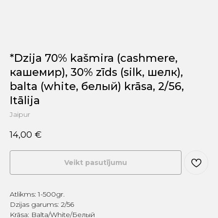
*Dzija 70% kašmira (cashmere,
кашемир), 30% zīds (silk, шелк),
balta (white, белый) krāsa, 2/56,
Itālija
Jaipur
14,00
€
Veikt pasutījumu
Atlikms: 1-500gr.
Dzijas garums: 2/56
Krāsa: Balta/White/Белый