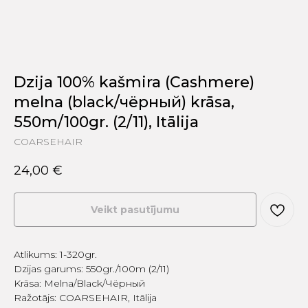
Dzija 100% kašmira (Cashmere)
melna (black/чёрный) krāsa,
550m/100gr. (2/11), Itālija
COARSEHAIR
24,00
€
Veikt pasutījumu
Atlikums: 1-320gr.
Dzijas garums: 550gr./100m (2/11)
Krāsa: Melna/Black/Чёрный
Ražotājs: COARSEHAIR, Itālija