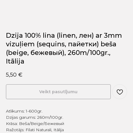
Dzija 100% lina (linen, лен) ar 3mm
vizuļiem (sequins, пайетки) beša
(beige, бежевый), 260m/100gr.,
Itālija
5,50
€
Veikt pasutījumu
Atlikums: 1-600gr.
Dzijas garums: 260m/100gr.
Krāsa: Bešа/Beige/Бежевый
Ražotājs: Filati Naturali, Itālija