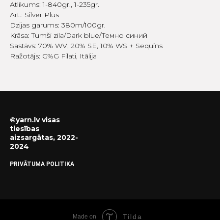
Atlikums: 1-840gr., 1-235gr.
Art.: Silver Plus
Dzijas garums: 380m/100gr.
Krāsa: Tumši zila/Dark blue/Темно синий
Sastāvs: 70% WV, 20% SE, 10% WS + Sequins
Ražotājs: G%G Filati, Itālija
©yarn.lv visas
tiesības
aizsargātas, 2022-
2024
PRIVĀTUMA POLITIKA
Tilda
Made on