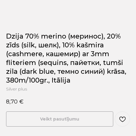
Dzija 70% merino (меринос), 20%
zīds (silk, шелк), 10% kašmira
(cashmere, кашемир) ar 3mm
fliteriem (sequins, пайетки, tumši
zila (dark blue, темно синий) krāsa,
380m/100gr., Itālija
Silver plus
8,70
€
Veikt pasutījumu