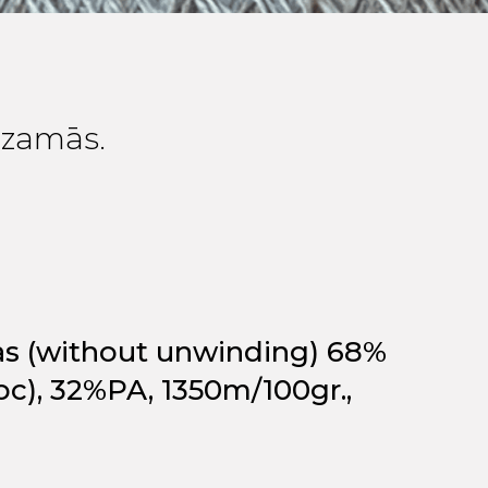
edzamās.
as (without unwinding) 68%
с), 32%PA, 1350m/100gr.,