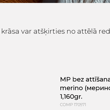
krāsa var atšķirties no attēlā r
MP bez attīšan
merino (мерино
1,160gr.
COMP 170971