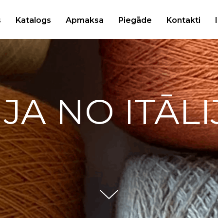
s
Katalogs
Apmaksa
Piegāde
Kontakti
IJA NO ITĀLI