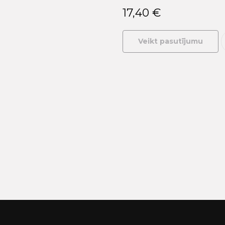
17,40
€
Veikt pasutījumu