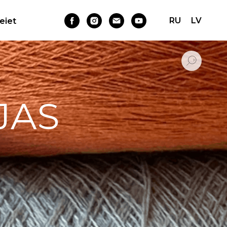
RU
LV
Ieiet
JAS