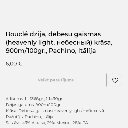
Bouclé dzija, debesu gaismas
(heavenly light, небесный) krāsa,
900m/100gr., Pachino, Itālija
6,00
€
Veikt pasutījumu
Atlikums: 1 - 1368gr., 1-1430gr.
Dzijas garums: 900m/100gr.
Krāsa: Debesu gaismas/Heavenly light/Hебесный
Ražotājs: Pachino, Itālija
Sastāvs: 43% Alpaka, 29% Merino, 28% PA