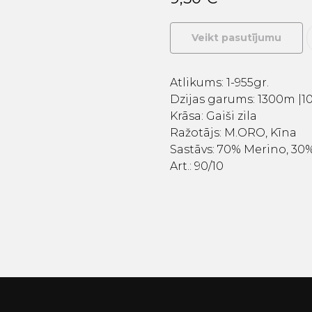
Veikt pasutījumu
Atlikums: 1-955gr.
Dzijas garums: 1300m |10
Krāsa: Gaiši zila
Ražotājs: M.ORO, Kīna
Sastāvs: 70% Merino, 30
Art.: 90/10