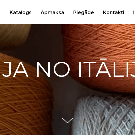
s
Katalogs
Apmaksa
Piegāde
Kontakti
IJA NO ITĀLI