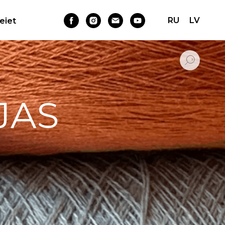
RU
LV
Ieiet
JAS