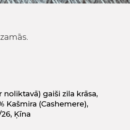
edzamās.
 noliktavā) gaiši zila krāsa,
% Kašmira (Cashemere),
/26, Ķīna