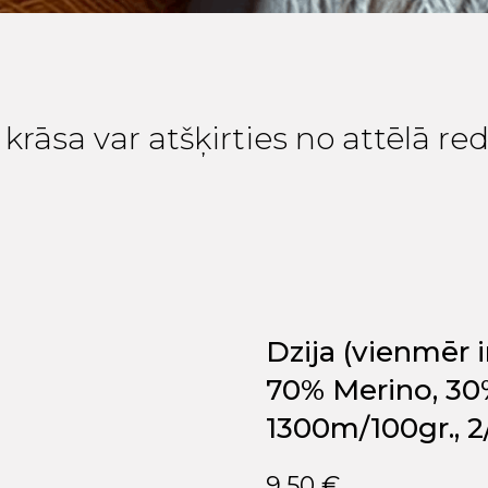
krāsa var atšķirties no attēlā r
Dzija (vienmēr ir
70% Merino, 30
1300m/100gr., 2
9,50
€