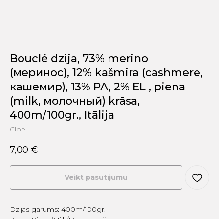
Bouclé dzija, 73% merino
(меринос), 12% kašmira (cashmere,
кашемир), 13% PA, 2% EL , piena
(milk, молочный) krāsa,
400m/100gr., Itālija
Cloe
7,00
€
Veikt pasutījumu
Dzijas garums: 400m/100gr.