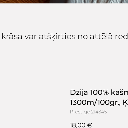
krāsa var atšķirties no attēlā r
Dzija 100% kaš
1300m/100gr., Ķ
Prestige 214345
18,00
€