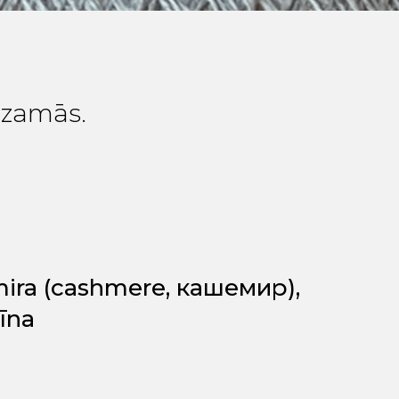
edzamās.
mira (cashmere, кашемир),
īna