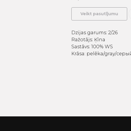
Veikt pasutījumu
Dzijas garums: 2/26
Ražotājs: Ķīna
Sastāvs: 100% WS
Krāsa: pelēka/gray/серы