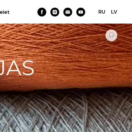
RU
LV
Ieiet
JAS