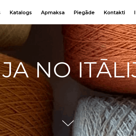
s
Katalogs
Apmaksa
Piegāde
Kontakti
IJA NO ITĀLI