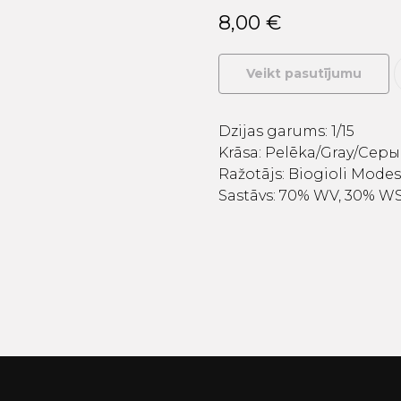
8,00
€
Veikt pasutījumu
Dzijas garums: 1/15
Krāsa: Pelēka/Gray/Сер
Ražotājs: Biogioli Modest
Sastāvs: 70% WV, 30% W