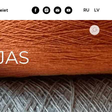
RU
LV
Ieiet
JAS