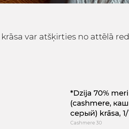
krāsa var atšķirties no attēlā r
*Dzija 70% mer
(cashmere, каше
серый) krāsa, 1/1
Cashmere 30