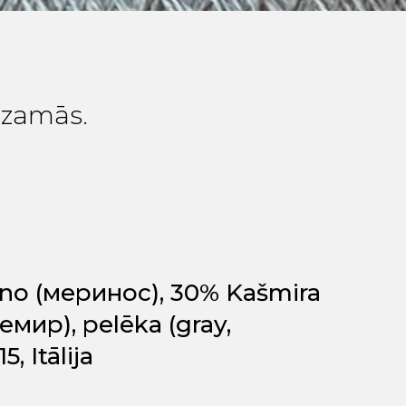
edzamās.
ino (меринос), 30% Kašmira
мир), pelēka (gray,
5, Itālija