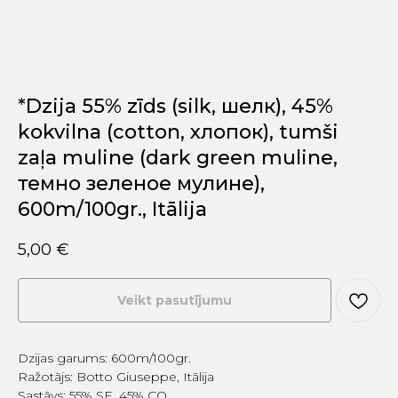
*Dzija 55% zīds (silk, шелк), 45%
kokvilna (cotton, хлопок), tumši
zaļa muline (dark green muline,
темно зеленое мулине),
600m/100gr., Itālija
5,00
€
Veikt pasutījumu
Dzijas garums: 600m/100gr.
Ražotājs: Botto Giuseppe, Itālija
Sastāvs: 55% SE, 45% CO