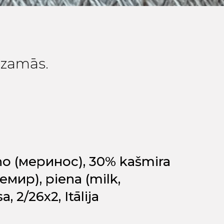
edzamās.
no (меринос), 30% kašmira
мир), piena (milk,
 2/26x2, Itālija