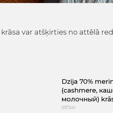
krāsa var atšķirties no attēlā r
Dzija 70% meri
(cashmere, каше
молочный) krāsa,
037241