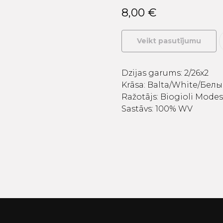
8,00
€
Veikt pasutījumu
Dzijas garums: 2/26x2
Krāsa: Balta/White/Бел
Ražotājs: Biogioli Modest
Sastāvs: 100% WV