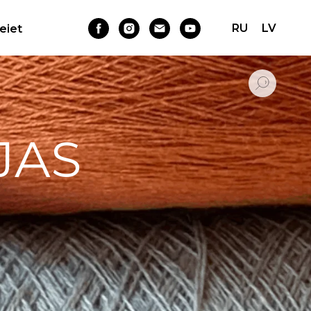
RU
LV
Ieiet
JAS