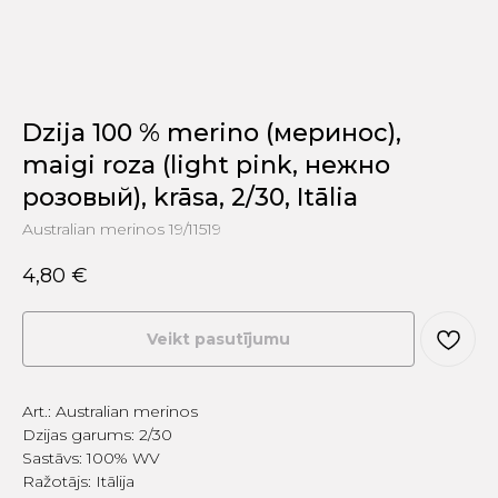
Dzija 100 % merino (меринос),
maigi roza (light pink, нежно
розовый), krāsa, 2/30, Itālia
Australian merinos 19/11519
4,80
€
Veikt pasutījumu
Art.: Australian merinos
Dzijas garums: 2/30
Sastāvs: 100% WV
Ražotājs: Itālija