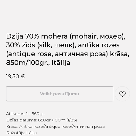
Dzija 70% mohēra (mohair, мохер),
30% zīds (silk, шелк), antīka rozes
(antique rose, античная роза) krāsa,
850m/100gr., Itālija
19,50
€
Veikt pasutījumu
Atlikums: 1 - 560gr.
Dzijas garums: 850gr./100m (1/85)
Krāsa: Antīka roze/Antique rose/Античная роза
Ražotājs: Itālija