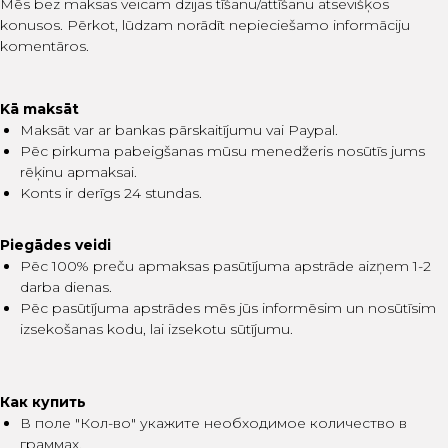
Mēs bez maksas veicam dzijas tīšanu/attīšanu atsevišķos
konusos. Pērkot, lūdzam norādīt nepieciešamo informāciju
komentāros.
Kā maksāt
Maksāt var ar bankas pārskaitījumu vai Paypal.
Pēc pirkuma pabeigšanas mūsu menedžeris nosūtīs jums
rēķinu apmaksai.
Konts ir derīgs 24 stundas.
Piegādes veidi
Pēc 100% preču apmaksas pasūtījuma apstrāde aizņem 1-2
darba dienas.
Pēc pasūtījuma apstrādes mēs jūs informēsim un nosūtīsim
izsekošanas kodu, lai izsekotu sūtījumu.
Как купить
В поле "Кол-во" укажите необходимое количество в
граммах.