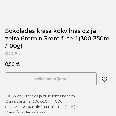
Šokolādes krāsa kokvilnas dzija +
zelta 6mm n 3mm fliteri (300-350m
/100g)
G&G Filati
8,50
€
Veikt pasutījumu
100 % kokvilnas dzija ar lieliem filteriem
Dzijas garums: 300-350m |100g
Sastāvs: 100 % Kokvilna Pailettes (fliteri)
Krāsa: Šokolādes krāsa