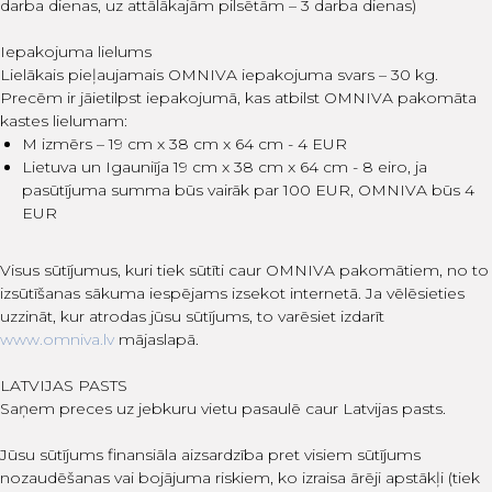
darba dienas, uz attālākajām pilsētām – 3 darba dienas)
Iepakojuma lielums
Lielākais pieļaujamais OMNIVA iepakojuma svars – 30 kg.
Precēm ir jāietilpst iepakojumā, kas atbilst OMNIVA pakomāta
kastes lielumam:
M izmērs – 19 cm x 38 cm x 64 cm - 4 EUR
Lietuva un Igauniīja 19 cm x 38 cm x 64 cm - 8 eiro, ja
pasūtījuma summa būs vairāk par 100 EUR, OMNIVA būs 4
EUR
Visus sūtījumus, kuri tiek sūtīti caur OMNIVA pakomātiem, no to
izsūtīšanas sākuma iespējams izsekot internetā. Ja vēlēsieties
uzzināt, kur atrodas jūsu sūtījums, to varēsiet izdarīt
www.omniva.lv
mājaslapā.
LATVIJAS PASTS
Saņem preces uz jebkuru vietu pasaulē caur Latvijas pasts.
Jūsu sūtījums finansiāla aizsardzība pret visiem sūtījums
nozaudēšanas vai bojājuma riskiem, ko izraisa ārēji apstākļi (tiek