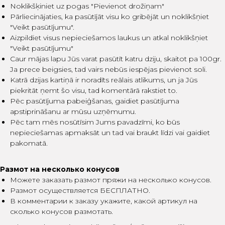
Noklikšķiniet uz pogas "Pievienot drožiņam"
Pārliecinājaties, ka pasūtījāt visu ko gribējāt un noklikšņiet
"Veikt pasūtījumu".
Aizpildiet visus nepieciešamos laukus un atkal noklikšņiet
"Veikt pasūtījumu"
Caur mājas lapu Jūs varat pasūtīt katru dziju, skaitot pa 100gr.
Ja prece beigsies, tad vairs nebūs iespējas pievienot soli.
Katrā dzijas kartiņā ir noradīts reālais atlikums, un ja Jūs
piekritāt ņemt šo visu, tad komentārā rakstiet to.
Pēc pasūtījuma pabeiģšanas, gaidiet pasūtījuma
apstiprināšanu ar mūsu uzņēmumu.
Pēc tam mēs nosūtīsim Jums pavadzīmi, ko būs
nepieciešamas apmaksāt un tad vai braukt līdzi vai gaidiet
pakomatā.
Размот на несколько конусов
Можете заказать размот пряжи на несколько конусов.
Размот осуществляется БЕСПЛАТНО.
В комментарии к заказу укажите, какой артикул на
сколько конусов размотать.