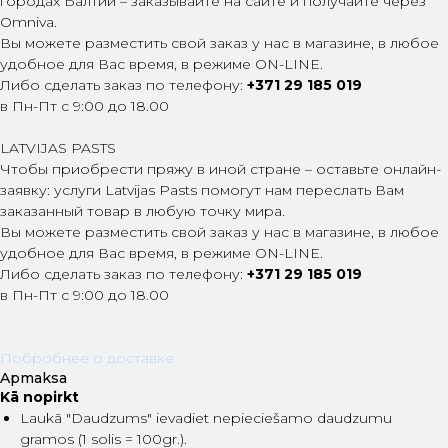
городах Балтии – заказывайте на сайте и получайте через
Omniva.
Вы можете разместить свой заказ у нас в магазине, в любое
удобное для Вас время, в режиме ON-LINE.
Либо сделать заказ по телефону:
+371 29 185 019
в Пн-Пт с 9:00 до 18.00
LATVIJAS PASTS
Чтобы приобрести пряжу в иной стране – оставьте онлайн-
заявку: услуги Latvijas Pasts помогут нам переслать Вам
заказанный товар в любую точку мира.
Вы можете разместить свой заказ у нас в магазине, в любое
удобное для Вас время, в режиме ON-LINE.
Либо сделать заказ по телефону:
+371 29 185 019
в Пн-Пт с 9:00 до 18.00
Побробнее о доставке
Apmaksa
Kā nopirkt
Laukā "Daudzums" ievadiet nepieciešamo daudzumu
gramos (1 solis = 100gr.).