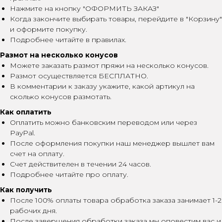
Нажмите на кнопку "ОФОРМИТЬ ЗАКАЗ"
Когда закончите выбирать товары, перейдите в "Корзину"
и оформите покупку.
Подробнее читайте в правилах.
Размот на несколько конусов
Можете заказать размот пряжи на несколько конусов.
Размот осуществляется БЕСПЛАТНО.
В комментарии к заказу укажите, какой артикул на
сколько конусов размотать.
Как оплатить
Оплатить можно банковским переводом или через
PayPal.
После оформления покупки наш менеджер вышлет вам
счет на оплату.
Счет действителен в течении 24 часов.
Подробнее читайте про оплату.
Как получить
После 100% оплаты товара обработка заказа занимает 1-2
рабочих дня.
После завершения обработки заказа мы оповестим вас и