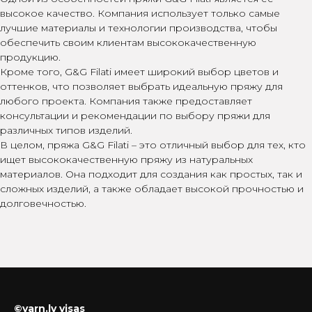
высокое качество. Компания использует только самые
лучшие материалы и технологии производства, чтобы
обеспечить своим клиентам высококачественную
продукцию.
Кроме того, G&G Filati имеет широкий выбор цветов и
оттенков, что позволяет выбрать идеальную пряжу для
любого проекта. Компания также предоставляет
консультации и рекомендации по выбору пряжи для
различных типов изделий.
В целом, пряжа G&G Filati – это отличный выбор для тех, кто
ищет высококачественную пряжу из натуральных
материалов. Она подходит для создания как простых, так и
сложных изделий, а также обладает высокой прочностью и
долговечностью.
©yarn.lv visas