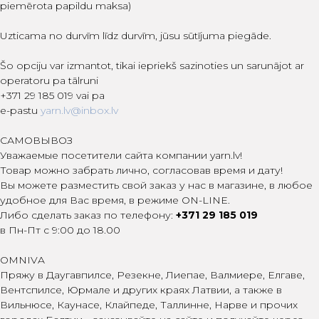
piemērota papildu maksa)
Uzticama no durvīm līdz durvīm, jūsu sūtījuma piegāde.
Šo opciju var izmantot, tikai iepriekš sazinoties un sarunājot ar
operatoru pa tālruni
+371 29 185 019 vai pa
e-pastu
yarn.lv@inbox.lv
САМОВЫВОЗ
Уважаемые посетители сайта компании yarn.lv!
Товар можно забрать лично, согласовав время и дату!
Вы можете разместить свой заказ у нас в магазине, в любое
удобное для Вас время, в режиме ON-LINE.
Либо сделать заказ по телефону:
+371 29 185 019
в Пн-Пт с 9:00 до 18.00
OMNIVA
Пряжу в Даугавпилсе, Резекне, Лиепае, Валмиере, Елгаве,
Вентспилсе, Юрмале и других краях Латвии, а также в
Вильнюсе, Каунасе, Клайпеде, Таллинне, Нарве и прочих