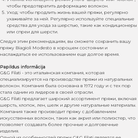
чтобы предотвратить деформацию волокон.
Уход: чтобы продлить жизнь вашей пряжи, регулярно
ухаживайте за ней. Регулярно используйте специальные
средства для ухода за шерстью, такие как кондиционеры
или спреи для шерсти.
Следуя этим рекомендациям, вы сможете сохранить вашу
пряжу Biagioli Modesto в хорошем состоянии и
наслаждаться ее использованием еще долгое время.
Papildus informācija
G&G Filati - это итальянская компания, которая
специализируется на производстве пряжи из натуральных
волокон. Компания была основана в 1972 году и с тех пор
стала одним из лидеров в своей отрасли.
G&G Filati предлагает широкий ассортимент пряжи, включая
шерсть, хлопок, лен, шелк и другие натуральные материалы.
Компания также производит пряжу с добавлением
искусственных волокон, таких как акрил или полиэстер, что
позволяет создавать более прочные и долговечные
изделия.
Одной из особенностей пряжи G&G Filati является ее