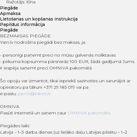
Ražotājs: Ķīna
Piegāde
Apmaksa
Lietošanas un kopšanas instrukcija
Papildus informācija
Piegāde
BEZMAKSAS PIEGĀDE
Yarn.lv nodrošina piegādi bez maksas, ja:
- personīgi paņemt preci no mūsu galvenās noliktavas
- pirkuma kopsumma pārsniedz 100 EUR, šādā gadījumā Jums
ir iespēja saņemt preci OMNIVA pakomātā
Šo opciju var izmantot, tikai iepriekš sazinoties un sarunājot ar
operatoru pa tālruni +371 29 185 019 vai pa
e-pastu
yarn.lv@inbox.lv
OMNIVA
Pasūti internetā un saņem caur
OMNIVA pakomāts
.
Piegādes laiki:
Latvija – 1–3 darba dienas (uz lielāko daļu Latvijas pilsētu – 1–2