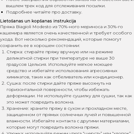
вышлем трек код для отслеживания посылки.
Подробнее читайте про доставку.
Lietošanas un kopšanas instrukcija
Пряжа Biagioli Modesto из 70%-ного мериноса и 30%-го
кашемира является очень качественной и требует особого
ухода. Вот несколько рекомендаций, которые помогут
сохранить ее в хорошем состоянии:
Стирка: стирайте пряжу вручную или на режиме
деликатной стирки при температуре не выше 30
градусов Цельсия. Используйте мягкое моющее
средство и избегайте использования агрессивных
химикатов, таких как отбеливатель или кондиционер.
Сушка: после стирки дайте пряже высохнуть на
горизонтальной поверхности, чтобы избежать
деформации. Не используйте сушилку для сушки, так как
это может повредить волокна.
Хранение: храните пряжу в сухом и прохладном месте,
защищенном от прямых солнечных лучей и повышенной
влажности. Избегайте контакта с другими материалами,
которые могут повредить волокна пряжи.
Утюжка: используйте режим утюга “шерсть” или “хлопок”,