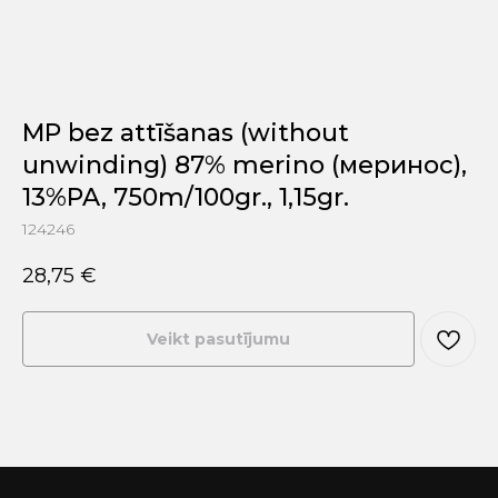
MP bez attīšanas (without
unwinding) 87% merino (меринос),
13%PA, 750m/100gr., 1,15gr.
124246
28,75
€
Veikt pasutījumu