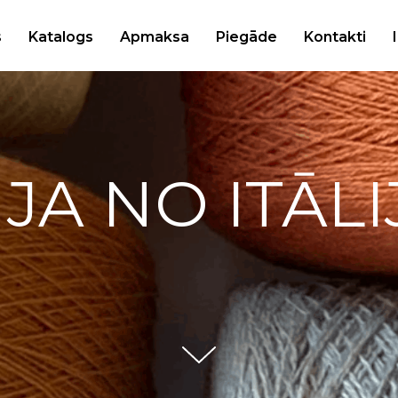
s
Katalogs
Apmaksa
Piegāde
Kontakti
IJA NO ITĀLI