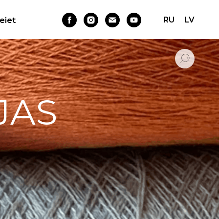
RU
LV
Ieiet
JAS