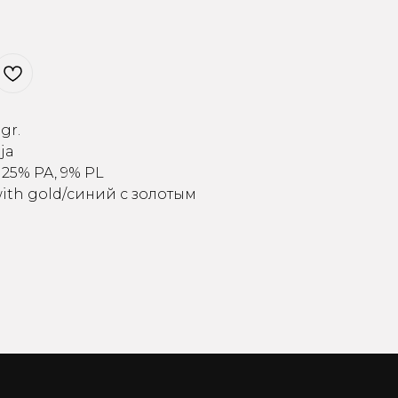
gr.
ija
 25% PA, 9% PL
e with gold/синий с золотым