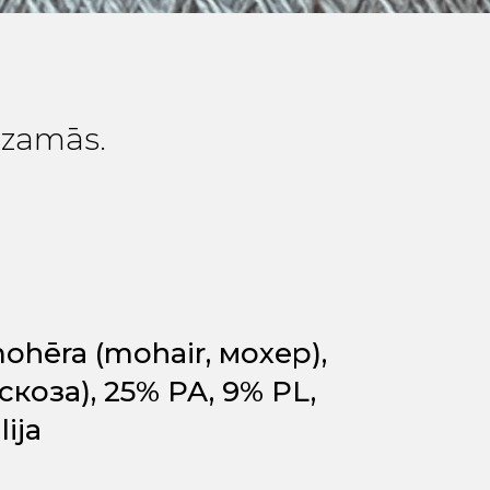
edzamās.
ohēra (mohair, мохер),
скоза), 25% PA, 9% PL,
lija