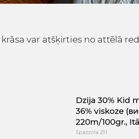
krāsa var atšķirties no attēlā r
Dzija 30% Kid m
36% viskoze (ви
220m/100gr., Itā
Spazzola 291