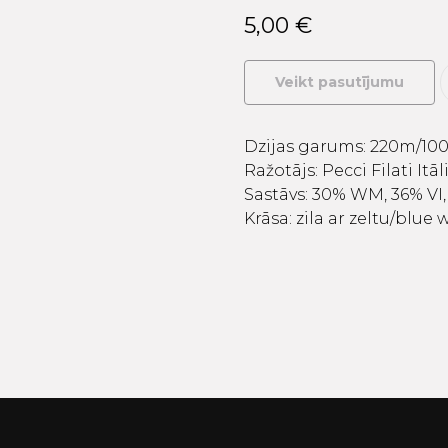
5,00
€
Veikt pasutījumu
Dzijas garums: 220m/100
Ražotājs: Pecci Filati Itāl
Sastāvs: 30% WM, 36% VI,
Krāsa: zila ar zeltu/blu