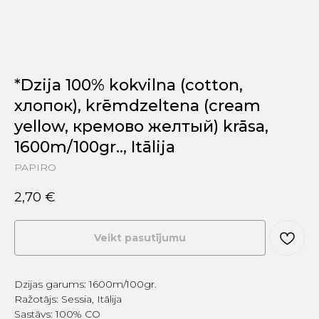
*Dzija 100% kokvilna (cotton,
хлопок), krēmdzeltena (cream
yellow, кремово желтый) krāsa,
1600m/100gr.., Itālija
PAPIRO
2,70
€
Veikt pasutījumu
Dzijas garums: 1600m/100gr.
Ražotājs: Sessia, Itālija
Sastāvs: 100% CO