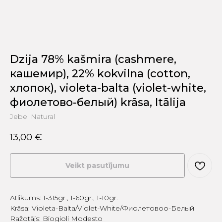
Dzija 78% kašmira (cashmere,
кашемир), 22% kokvilna (cotton,
хлопок), violeta-balta (violet-white,
фиолетово-белый) krāsa, Itālija
Jebel Natural
13,00
€
Veikt pasutījumu
Atlikums: 1-315gr., 1-60gr., 1-10gr.
Krāsa: Violeta-Balta/Violet-White/Фиолетовоо-Белый
Ražotājs: Biogioli Modesto