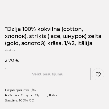
*Dzija 100% kokvilna (cotton,
хлопок), striķis (lace, шнурок) zelta
(gold, золотой) krāsa, 1/42, Itālija
Arabis
2,70
€
Veikt pasutījumu
Dzijas garums: 1/42
Ražotājs: Gruppo filpucci, Itālija
Sastāvs: 100% CO