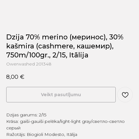
Dzija 70% merino (меринос), 30%
kašmira (cashmere, кашемир),
750m/100gr., 2/15, Itālija
Owerwashed 201348
8,00
€
Veikt pasutījumu
Dzijas garums: 2/15
Krāsa: gaiši-gauiši pelēka/light-light gray/светло-светло
серый
Ražotājs: Biogioli Modesto, Itālija