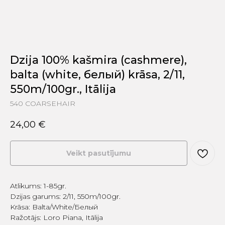
Dzija 100% kašmira (cashmere),
balta (white, белый) krāsa, 2/11,
550m/100gr., Itālija
540 COARSEHAIR
24,00
€
Veikt pasutījumu
Atlikums: 1-85gr.
Dzijas garums: 2/11, 550m/100gr.
Krāsa: Balta/White/Белый
Ražotājs: Loro Piana, Itālija