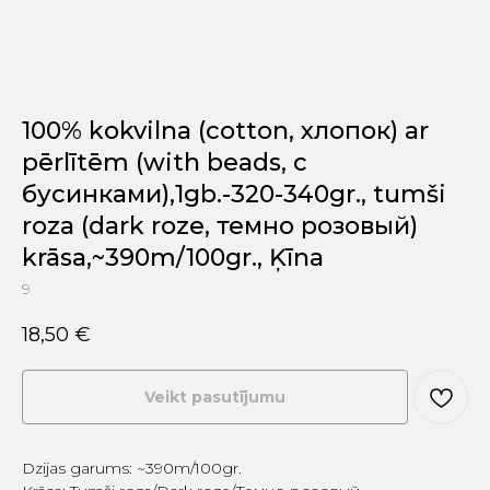
100% kokvilna (cotton, хлопок) ar
pērlītēm (with beads, с
бусинками),1gb.-320-340gr., tumši
roza (dark roze, темно розовый)
krāsa,~390m/100gr., Ķīna
9
18,50
€
Veikt pasutījumu
Dzijas garums: ~390m/100gr.