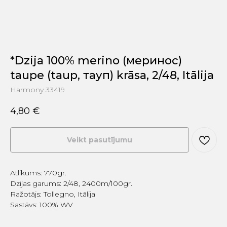
*Dzija 100% merino (меринос)
taupe (taup, тауп) krāsa, 2/48, Itālija
Harmony 33419
4,80
€
Veikt pasutījumu
Atlikums: 770gr.
Dzijas garums: 2/48, 2400m/100gr.
Ražotājs: Tollegno, Itālija
Sastāvs: 100% WV