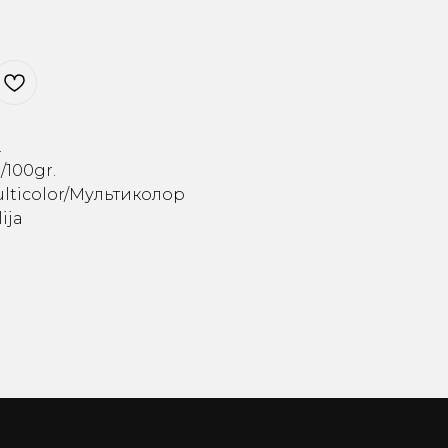
.
/100gr.
ulticolor/Мультиколор
lija