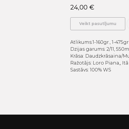
24,00
€
Veikt pasutījumu
Atlikums:1-160gr., 1-475gr
Dzijas garums: 2/11, 550m
Krāsa: Daudzkrāsaina/M
Ražotājs: Loro Piana,, Itā
Sastāvs: 100% WS