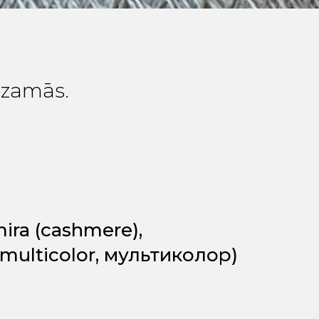
edzamās.
ira (cashmere),
(multicolor, мультиколор)
a