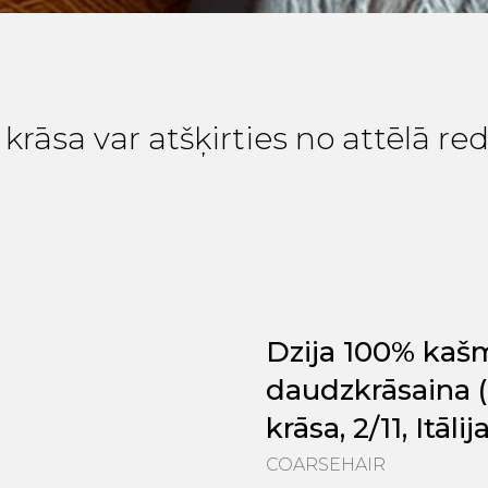
krāsa var atšķirties no attēlā r
Dzija 100% kašm
daudzkrāsaina 
krāsa, 2/11, Itālij
COARSEHAIR