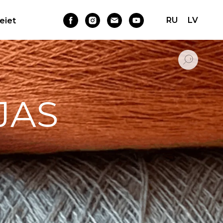
RU
LV
Ieiet
JAS