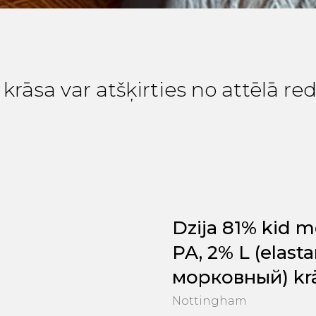
krāsa var atšķirties no attēlā r
Dzija 81% kid m
PA, 2% L (elasta
морковный) krās
Nottingham