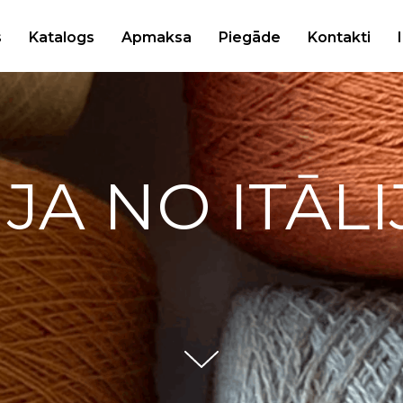
s
Katalogs
Apmaksa
Piegāde
Kontakti
IJA NO ITĀLI