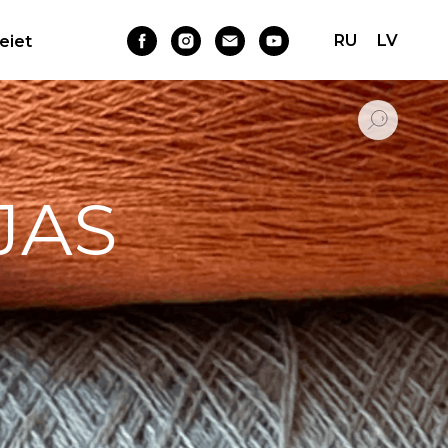
RU
LV
Ieiet
JAS