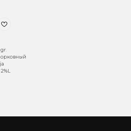
gr.
/Mорковный
ja
, 2%L