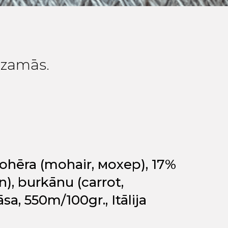
edzamās.
ohēra (mohair, мохер), 17%
n), burkānu (carrot,
a, 550m/100gr., Itālija