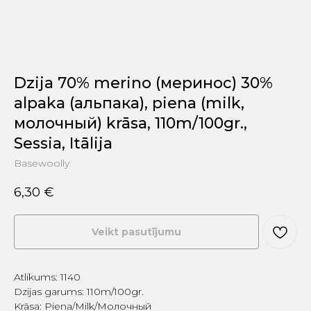
Dzija 70% merino (меринос) 30%
alpaka (альпака), piena (milk,
молочный) krāsa, 110m/100gr.,
Sessia, Itālija
Basewoolly
6,30
€
Veikt pasutījumu
Atlikums: 1140
Dzijas garums: 110m/100gr.
Krāsa: Piena/Milk/Молочный