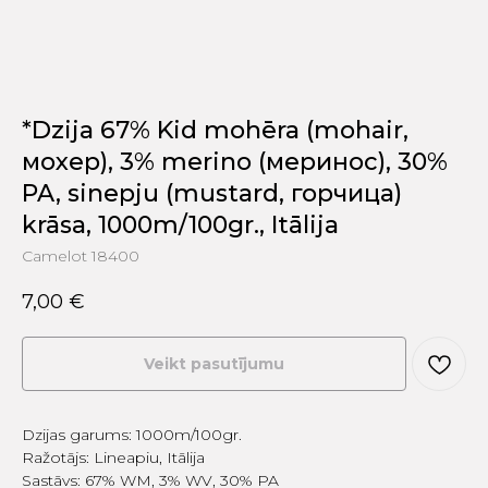
*Dzija 67% Kid mohēra (mohair,
мохер), 3% merino (меринос), 30%
PA, sinepju (mustard, горчица)
krāsa, 1000m/100gr., Itālija
Camelot 18400
7,00
€
Veikt pasutījumu
Dzijas garums: 1000m/100gr.
Ražotājs: Lineapiu, Itālija
Sastāvs: 67% WM, 3% WV, 30% PA