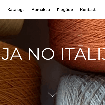
s
Katalogs
Apmaksa
Piegāde
Kontakti
IJA NO ITĀLI