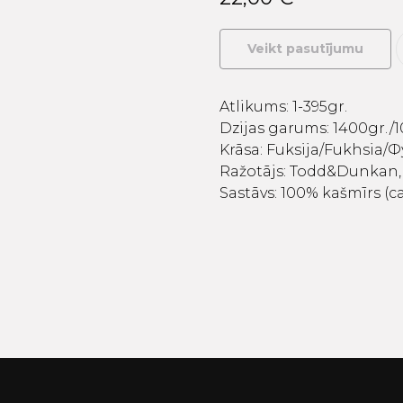
Veikt pasutījumu
Atlikums: 1-395gr.
Dzijas garums: 1400gr./1
Krāsa: Fuksija/Fukhsia/
Ražotājs: Todd&Dunkan, 
Sastāvs: 100% kašmīrs (