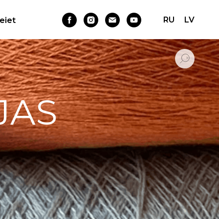
RU
LV
Ieiet
JAS