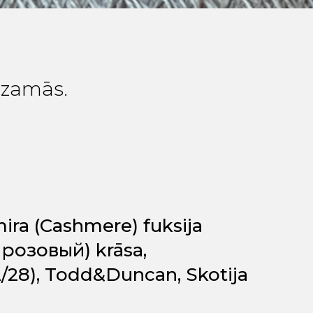
edzamās.
ira (Cashmere) fuksija
 розовый) krāsa,
2/28), Todd&Duncan, Skotija