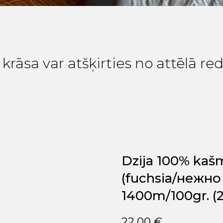
krāsa var atšķirties no attēlā r
Dzija 100% kašm
(fuchsia/нежно
1400m/100gr. (
22,00
€