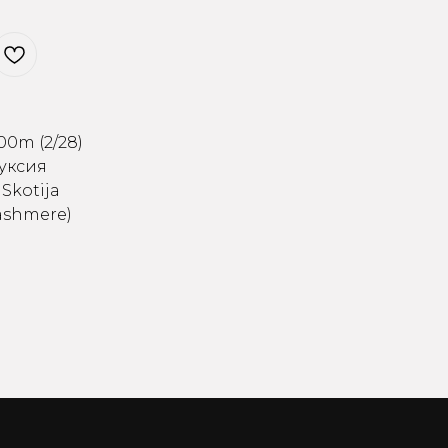
00m (2/28)
Фуксия
Skotija
cashmere)